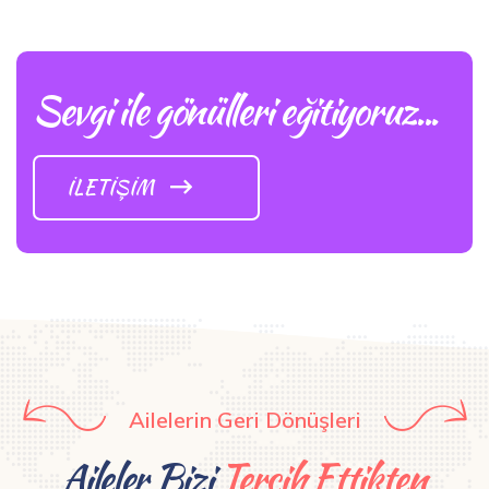
Sevgi ile gönülleri eğitiyoruz...
İLETIŞIM
Ailelerin Geri Dönüşleri
Aileler Bizi
Tercih Ettikten